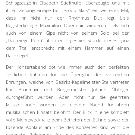
Schlagzeugerin Elisabeth Stiefmüller überzeugte uns mit
ihrer Gesangseinlage bei „Proud Mary“ ein weiteres Mal,
dass ihr nicht nur der Rhythmus Blut liegt. Lisis
Registerkollege Maximilian Obermair wiederum ließ sich
auch von einem Gips nicht von seinem Solo bei der
„Dachziegel-Polka“ abhalten – gespielt wurde dieses ganz
dem Titel entsprecht mit einem Hammer auf einen
Dachziegel.
Der Konzertabend bot wie immer auch den perfekten
festlichen Rahmen für die Übergabe der zahlreichen
Ehrungen, welche von Bezirks-Kapellmeister-Stellvertreter
Karl Brunmayr und Bürgermeister Johann Öhlinger
durchgeführt wurden. Aber nicht nur die geehrten
Musiker:innen wurden an diesem Abend für ihren
musikalischen Einsatz belohnt. Der Blick in eine komplett
volle Mehrzweckhalle beim Betreten der Bühne sowie der
tosende Applaus am Ende des Konzertes sind wohl die
schönste Belohnung für die vorangehende intensive