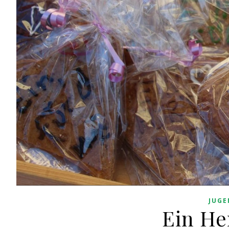
JUGE
Ein He