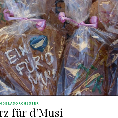
NDBLASORCHESTER
rz für d’Musi